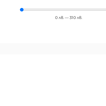
0
лв.
—
310
лв.