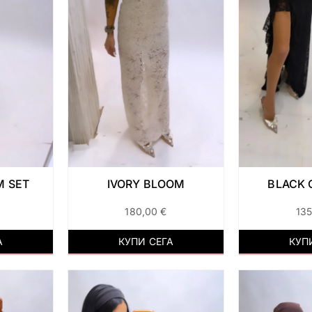
M SET
IVORY BLOOM
BLACK 
180,00
€
13
А
КУПИ СЕГА
КУП