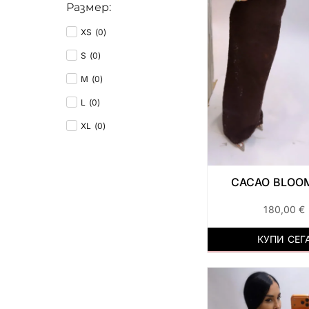
Размер:
XS
(
0
)
S
(
0
)
M
(
0
)
L
(
0
)
XL
(
0
)
CACAO BLOO
180,00
€
КУПИ СЕГ