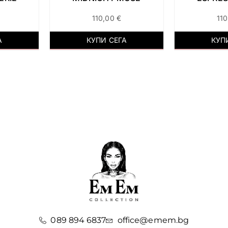
110,00
€
11
А
КУПИ СЕГА
КУП
089 894 6837
office@emem.bg