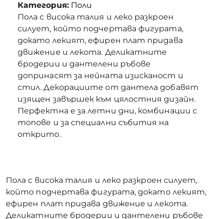
Категория:
Поли
Пола с висока талия и леко разкроен
силует, който подчертава фигурата,
докато лекият, ефирен плат придава
движение и лекота. Деликатните
бродерии и дантелени ръбове
допринасят за нейната изисканост и
стил. Декорациите от дантела добавят
изящен завършек към цялостния дизайн.
Перфектна е за летни дни, комбинации с
топове и за специални събития на
открито.
Пола с висока талия и леко разкроен силует,
който подчертава фигурата, докато лекият,
ефирен плат придава движение и лекота.
Деликатните бродерии и дантелени ръбове