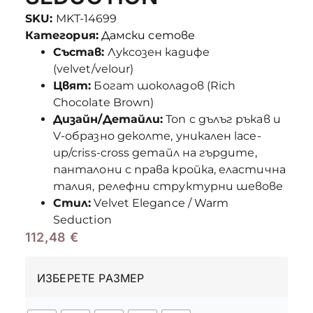
SKU:
MKT-14699
Категория:
Дамски сетове
Състав:
Луксозен кадифе
(velvet/velour)
Цвят:
Богат шоколадов (Rich
Chocolate Brown)
Дизайн/Детайли:
Топ с дълъг ръкав и
V-образно деколте, уникален lace-
up/criss-cross детайл на гърдите,
панталони с права кройка, еластична
талия, релефни структурни шевове
Стил:
Velvet Elegance / Warm
Seduction
112,48
€
ИЗБЕРЕТЕ РАЗМЕР