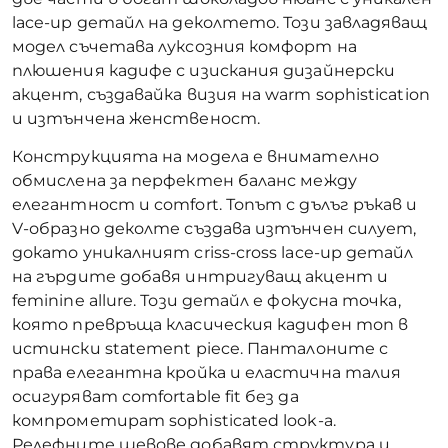
lace-up детайл на деколтето. Този завладяващ
модел съчетава луксозния комфорт на
плюшения кадифе с изискания дизайнерски
акцент, създавайка визия на warm sophistication
и изтънчена женственост.
Конструкцията на модела е внимателно
обмислена за перфектен баланс между
елегантност и comfort. Топът с дълъг ръкав и
V-образно деколте създава изтънчен силует,
докато уникалният criss-cross lace-up детайл
на гърдите добавя интригуващ акцент и
feminine allure. Този детайл е фокусна точка,
която превръща класическия кадифен топ в
истински statement piece. Панталоните с
права елегантна кройка и еластична талия
осигуряват comfortable fit без да
компрометират sophisticated look-а.
Релефните шевове добавят структура и