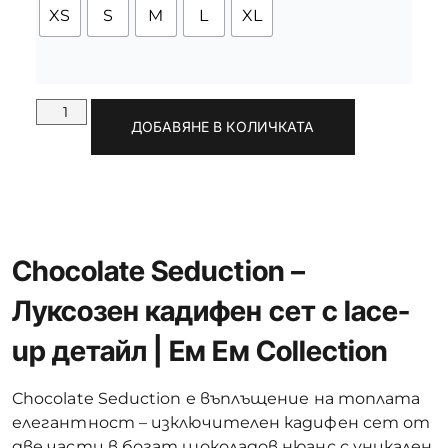
XS
S
M
L
XL
ДОБАВЯНЕ В КОЛИЧКАТА
Chocolate Seduction –
Луксозен кадифен сет с lace-
up детайл | Ем Ем Collection
Chocolate Seduction е въплъщение на топлата
елегантност – изключителен кадифен сет от
две части в богат шоколадов нюанс с уникален