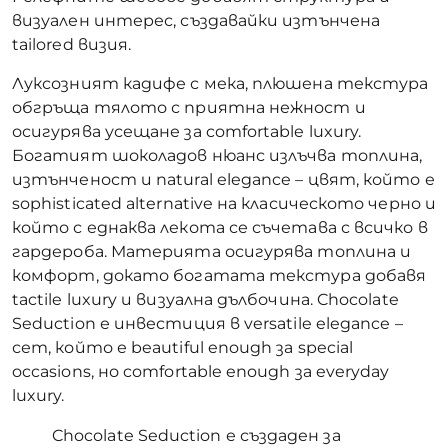
визуален интерес, създавайки изтънчена
tailored визия.
Луксозният кадифе с мека, плюшена текстура
обгръща тялото с приятна нежност и
осигурява усещане за comfortable luxury.
Богатият шоколадов нюанс излъчва топлина,
изтънченост и natural elegance – цвят, който е
sophisticated alternative на класическото черно и
който с еднаква лекота се съчетава с всичко в
гардероба. Материята осигурява топлина и
комфорт, докато богатата текстура добавя
tactile luxury и визуална дълбочина. Chocolate
Seduction е инвестиция в versatile elegance –
сет, който е beautiful enough за special
occasions, но comfortable enough за everyday
luxury.
Chocolate Seduction е създаден за