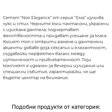
Сетът “Noir Elegance” от серия “Ема” излъчва
лукс и стил. Черните къси панталони, украсени
с изискана дантела, подчертават
женствеността и придават усещане за класа.
Късият топ с открити рамене и дантелени
акценти добавя доза сексапил и елегантност,
създавайки перфектен баланс между
изтънченост и привлекателност. Този
комплект е идеален за вечерни излизания или
специални събития, гарантирайки, че ще
бъдете център на внимание.
Подобни продукти от категория: