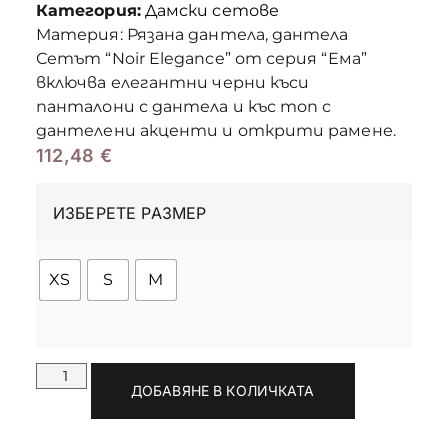
Категория:
Дамски сетове
Материя: Рязана дантела, дантела
Сетът “Noir Elegance” от серия “Ема”
включва елегантни черни къси
панталони с дантела и къс топ с
дантелени акценти и открити рамене.
112,48
€
ИЗБЕРЕТЕ РАЗМЕР
XS
S
M
ДОБАВЯНЕ В КОЛИЧКАТА