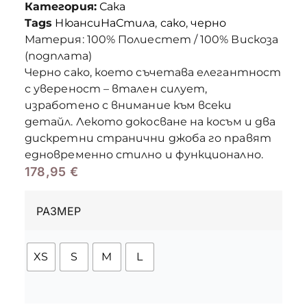
Категория:
Сака
Tags
НюансиНаСтила
,
сако
,
черно
Материя: 100% Полиестет / 100% Вискоза
(подплата)
Черно сако, което съчетава елегантност
с увереност – втален силует,
изработено с внимание към всеки
детайл. Лекото докосване на косъм и два
дискретни странични джоба го правят
едновременно стилно и функционално.
178,95
€
РАЗМЕР
XS
S
M
L