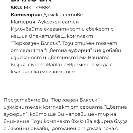
SKU:
MKT-49884
Категория:
Дамски сетове
Материя: Луксозен сатен
Излъчвайте елегантност и свежест с
нашия впечатляващ комплект
“Тюркоазен Блясък”. Този стилен тоалет
от серията “Цветна еуфория” ще добави
изисканост и цветност към Вашата
визия, съчетавайки съвременна мода с
класическа елегантност.
Представяме Ви “Тюркоазен Блясък” –
изключителен комплект от серията “Цветна
еуфория”, който ще Ви направи център на
внимание. Този комплект включва ефирна блуза
с балонни ръкави, допълнен от дълга пола с