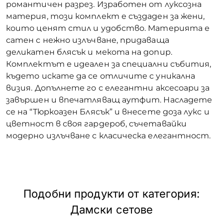
романтичен разрез. Изработен от луксозна
материя, този комплект е създаден за жени,
които ценят стил и удобство. Материята е
сатен с нежно излъчване, придаваща
деликатен блясък и мекота на допир.
Комплектът е идеален за специални събития,
където искате да се отличите с уникална
визия. Допълнете го с елегантни аксесоари за
завършен и впечатляващ аутфит. Насладете
се на “Тюркоазен Блясък” и внесете доза лукс и
цветност в своя гардероб, съчетавайки
модерно излъчване с класическа елегантност.
Подобни продукти от категория:
Дамски сетове