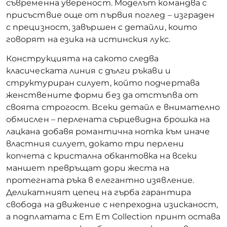
съвременна увереност. Моделът командва с
присъствие още от първия поглед – изграден
с прецизност, завършен с детайли, които
говорят на езика на истинския лукс.
Конструкцията на сакото следва
класическата линия с дълги ръкави и
структуриран силует, който подчертава
женствените форми без да отстъпва от
своята строгост. Всеки детайл е внимателно
обмислен – перлената сърцевидна брошка на
лацкана добавя романтична нотка към иначе
властния силует, докато три перлени
копчета с кристална обкантовка на всеки
маншет превръщат дори жеста на
протегната ръка в елегантно изявление.
Деликатният цепец на гърба гарантира
свобода на движение с непреходна изисканост,
а подплатата с Em Em Collection принт остава