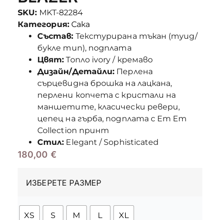
SKU:
MKT-82284
Категория:
Сака
Състав:
Текстурирана тъкан (туид/
букле тип), подплата
Цвят:
Топло ivory / кремаво
Дизайн/Детайли:
Перлена
сърцевидна брошка на лацкана,
перлени копчета с кристали на
маншетите, класически ревери,
цепец на гърба, подплата с Em Em
Collection принт
Стил:
Elegant / Sophisticated
180,00
€
ИЗБЕРЕТЕ РАЗМЕР
XS
S
M
L
XL