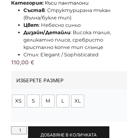
Категория:
Къси панталони
Състав
: Структурирана тъкан
(вълна/букле тип)
Цвят
: Небесно синьо
Дизайн/Детайли
: Висока талия,
деликатно плисе, сребристо
кристално копче тип слънце
Стил: Elegant / Sophisticated
110,00
€
ИЗБЕРЕТЕ РАЗМЕР
XS
S
M
L
XL
ДОБАВЯНЕ В КОЛИЧКАТА