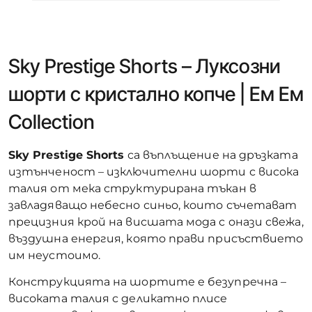
Sky Prestige Shorts – Луксозни
шорти с кристално копче | Ем Ем
Collection
Sky Prestige Shorts
са въплъщение на дръзката
изтънченост – изключителни шорти с висока
талия от мека структурирана тъкан в
завладяващо небесно синьо, които съчетават
прецизния крой на висшата мода с онази свежа,
въздушна енергия, която прави присъствието
им неустоимо.
Конструкцията на шортите е безупречна –
високата талия с деликатно плисе