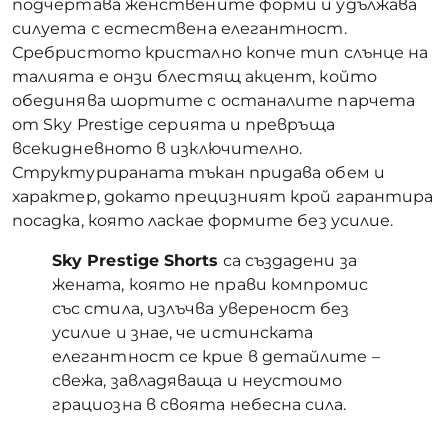
подчертава женствените форми и удължава
силуета с естествена елегантност.
Сребристото кристално копче тип слънце на
талията е онзи блестящ акцент, който
обединява шортите с останалите парчета
от Sky Prestige серията и превръща
всекидневното в изключително.
Структурираната тъкан придава обем и
характер, докато прецизният крой гарантира
посадка, която ласкае формите без усилие.
Sky Prestige Shorts
са създадени за
жената, която не прави компромис
със стила, излъчва увереност без
усилие и знае, че истинската
елегантност се крие в детайлите –
свежа, завладяваща и неустоимо
грациозна в своята небесна сила.