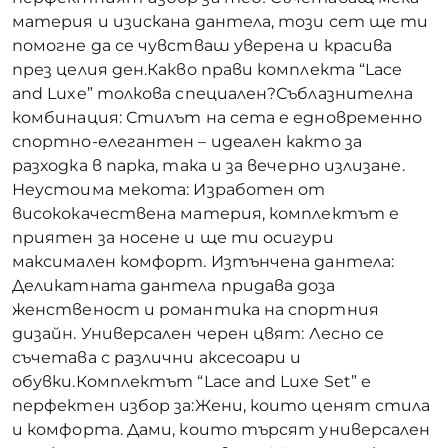
материя и изискана дантела, този сет ще ти
помогне да се чувстваш уверена и красива
през целия ден.Какво прави комплекта “Lace
and Luxe” толкова специален?Съблазнителна
комбинация: Стилът на сета е едновременно
спортно-елегантен – идеален както за
разходка в парка, така и за вечерно излизане.
Неустоима мекота: Изработен от
висококачествена материя, комплектът е
приятен за носене и ще ти осигури
максимален комфорт. Изтънчена дантела:
Деликатната дантела придава доза
женственост и романтика на спортния
дизайн. Универсален черен цвят: Лесно се
съчетава с различни аксесоари и
обувки.Комплектът “Lace and Luxe Set” е
перфектен избор за:Жени, които ценят стила
и комфорта. Дами, които търсят универсален