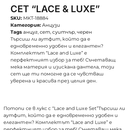
СЕТ “LACE & LUXE”
SKU:
MKT-18884
Категория:
Анцузи
Tags
анцуг
,
сет
,
суитчър
,
черен
Търсиш ли аутфит, който да е
едновременно удобен и елегантен?
Комплектът “Lace and Luxe” е
перфектният избор за теб! Съчетаващ
мека материя и изискана дантела, този
сет ще ти помогне да се чувстваш
уверена и красива през целия ден.
Потопи се в лукс с “Lace and Luxe Set”Търсиш ли
аутфит, който да е едновременно удобен и
елегантен? Комплектът “Lace and Luxe” е
перфектният избор за теб! Съчетаващ мека