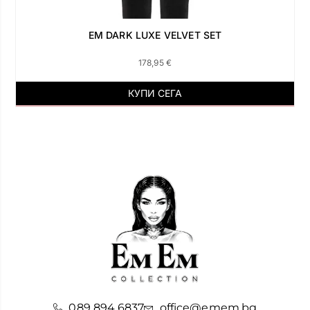
EM DARK LUXE VELVET SET
178,95
€
КУПИ СЕГА
089 894 6837
office@emem.bg