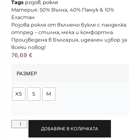
Tags
розов
,
рокля
Материя: 50% Вълна, 40% Памук & 10%
Еластан
Розова рокля от вълнено букле с панделка
отпред – стилна, мека и комфортна.
Произведена в България, идеален избор за
всеки повод!
76,69
€
РАЗМЕР
XS
S
M
ДОБАВЯНЕ В КОЛИЧКАТА