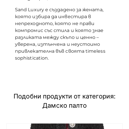
Sand Luxury е създадено за жената,
която избира да инвестира в
непреходното, която не прави
компромис със стила и която знае
разликата между скъпо и ценно –
уверена, изтънчена и неустоимо
привлекателна във своята timeless
sophistication.
Подобни продукти от категория:
Дамско палто