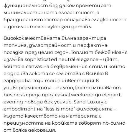
функционалност без да компрометират
минималистичната елегантност, а
брандираният хастар осигурява гладко носене
и допълнителен луксозен детайл.
Висококачествената вълна гарантира
топлина, дълготрайност и перфектна
посадка през целия сезон. Топлият бежов нюанс
излъчва sophisticated neutral elegance – цвят,
който е canvas на безвременния стил и който
с еднаква лекота се съчетава с всичко в
гардероба. Този тон е инвестиция в
универсалността – палто, което минава от
business среда през casual weekend до elegant
evening поводи без усилие. Sand Luxury е
embodiment на “less is more” философията –
където качеството на материята и
прецизността на кройката говорят по-силно
от всяка декорация.