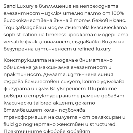
Sand Luxury е въплъщение на непреходната
елегантност – изключително палто от 100%
висококачествена вълна в топъл бежов нюанс.
Този завладяващ модел съчетава класическата
sophistication на timeless кройката с модерната
versatile функционалност, създавайки визия на
безупречна изтънченост и refined luxury.
Конструкцията на модела е внимателно
обмислена за максимална елегантност и
практичност. Дългата, изтънчена линия
създава величествен силует, който удължава
фигурата и излъчва увереност. Широките
ревери и структурираните рамене добавят
класически tailored акцент, докато
вталяващият колан позволява
трансформация на силуета – от релаксиран и
fluid до подчертано женствен и structured.
Практичните джобове добавят