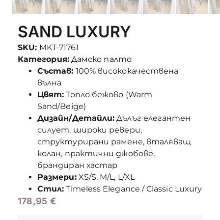
SAND LUXURY
SKU:
MKT-71761
Категория:
Дамско палто
Състав:
100% висококачествена
вълна
Цвят:
Топло бежово (Warm
Sand/Beige)
Дизайн/Детайли:
Дълъг елегантен
силует, широки ревери,
структурирани рамене, вталяващ
колан, практични джобове,
брандиран хастар
Размери:
XS/S, M/L, L/XL
Стил:
Timeless Elegance / Classic Luxury
178,95
€