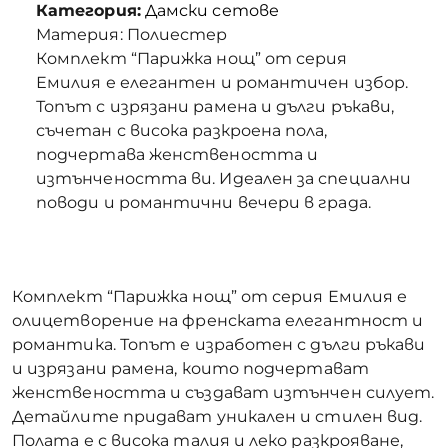
Категория:
Дамски сетове
Материя: Полиестер
Комплект “Парижка нощ” от серия
Емилия е елегантен и романтичен избор.
Топът с изрязани рамена и дълги ръкави,
съчетан с висока разкроена пола,
подчертава женствеността и
изтънчеността ви. Идеален за специални
поводи и романтични вечери в града.
Комплект “Парижка нощ” от серия Емилия е
олицетворение на френската елегантност и
романтика. Топът е изработен с дълги ръкави
и изрязани рамена, които подчертават
женствеността и създават изтънчен силует.
Детайлите придават уникален и стилен вид.
Полата е с висока талия и леко разкрояване,