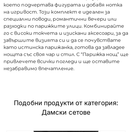
което подчертава фигурата и добавя нотка
на игривост. Този комплект е идеален за
специални поводи, романтични вечери или
разходки по парижките улици. Комбинирайте
го с високи токчета и изискани аксесоари, за да
завършите визията си и да се почувствате
като истинска парижанка, готова да завладее
нощта със своя чар и стил. С “Парижка нощ” ще
привлечете всички погледи и ще оставите
незабравимо впечатление.
Подобни продукти от категория:
Дамски сетове